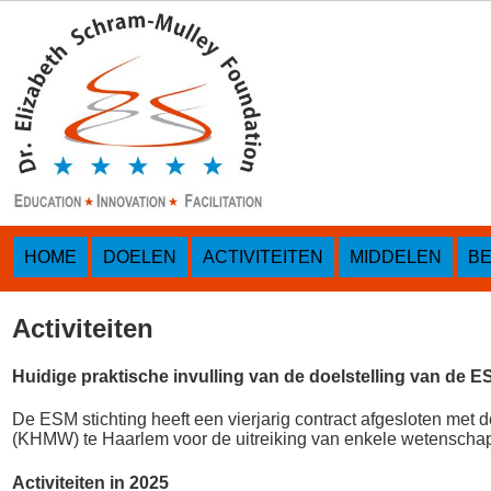
HOME
DOELEN
ACTIVITEITEN
MIDDELEN
B
Activiteiten
Huidige praktische invulling van de doelstelling van de E
De ESM stichting heeft een vierjarig contract afgesloten me
(KHMW) te Haarlem voor de uitreiking van enkele wetenschap
Activiteiten in 2025